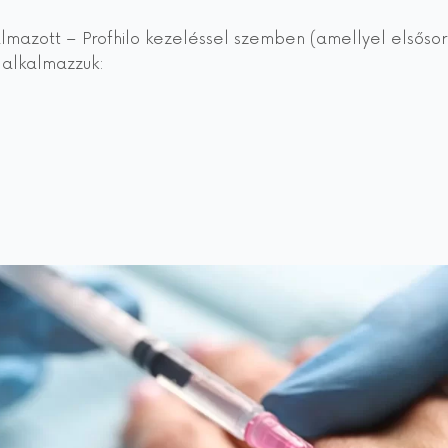
almazott – Profhilo kezeléssel szemben (amellyel elsőso
 alkalmazzuk: