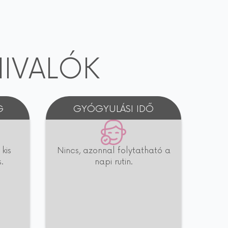
IVALÓK
G
GYÓGYULÁSI IDŐ
kis
Nincs, azonnal folytatható a
.
napi rutin.