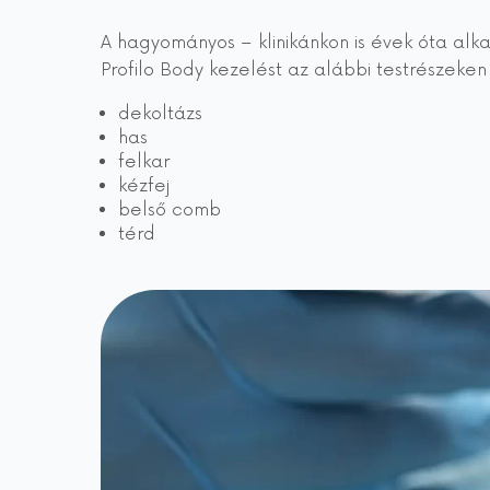
A hagyományos – klinikánkon is évek óta alk
Profilo Body kezelést az alábbi testrészeken
dekoltázs
has
felkar
kézfej
belső comb
térd