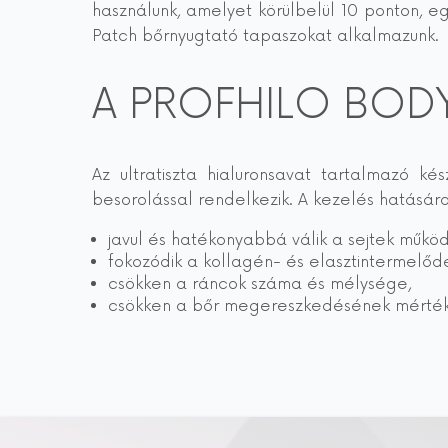
használunk, amelyet körülbelül 10 ponton, 
Patch bőrnyugtató tapaszokat alkalmazunk.
A PROFHILO BODY
Az ultratiszta hialuronsavat tartalmazó 
besorolással rendelkezik. A kezelés hatására
javul és hatékonyabbá válik a sejtek műkö
fokozódik a kollagén- és elasztintermelődé
csökken a ráncok száma és mélysége,
csökken a bőr megereszkedésének mérté