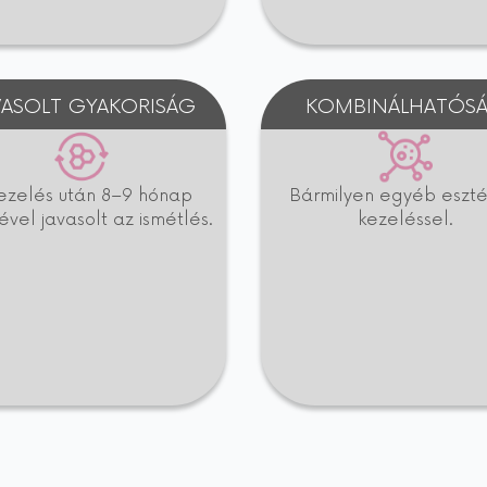
VASOLT GYAKORISÁG
KOMBINÁLHATÓS
ezelés után 8–9 hónap
Bármilyen egyéb esztét
ével javasolt az ismétlés.
kezeléssel.