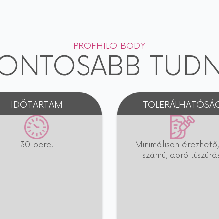
PROFHILO BODY
FONTOSABB TUDN
IDŐTARTAM
TOLERÁLHATÓSÁ
30 perc.
Minimálisan érezhető, 
számú, apró tűszúrás