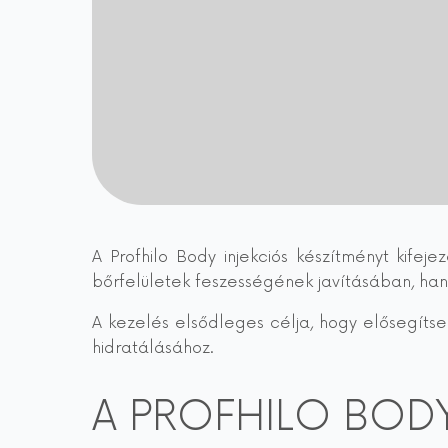
A Profhilo Body injekciós készítményt kife
bőrfelületek feszességének javításában, hane
A kezelés elsődleges célja, hogy elősegítse
hidratálásához.
A PROFHILO BODY