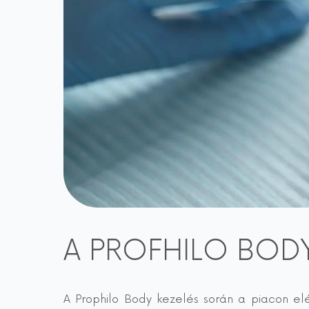
A PROFHILO BODY
A Prophilo Body kezelés során a piacon el