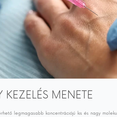
 KEZELÉS MENETE
érhető legmagasabb koncentrációjú kis és nagy molekul