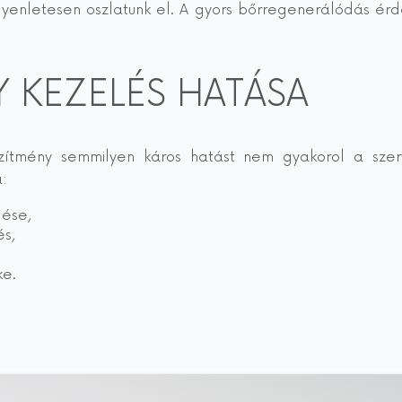
egyenletesen oszlatunk el. A gyors bőrregenerálódás érd
 KEZELÉS HATÁSA
készítmény semmilyen káros hatást nem gyakorol a sze
:
dése,
s,
ke.