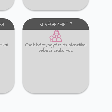
ÁG
KI VÉGEZHETI?
ikai
Csak bőrgyógyász és plasztikai
sebész szakorvos.