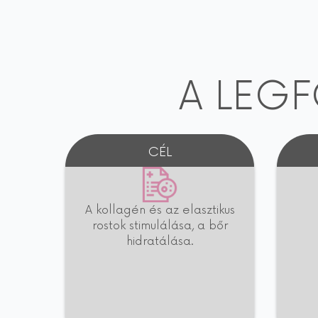
A LEG
CÉL
A kollagén és az elasztikus
rostok stimulálása, a bőr
hidratálása.