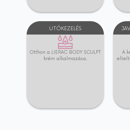
UTÓKEZELÉS
JA
Otthon a LIERAC BODY SCULPT
A k
krém alkalmazása.
eltelt