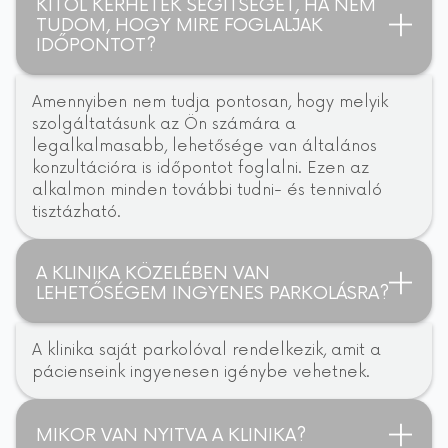
KITŐL KÉRHETEK SEGÍTSÉGET, HA NEM
TUDOM, HOGY MIRE FOGLALJAK
IDŐPONTOT?
Amennyiben nem tudja pontosan, hogy melyik
szolgáltatásunk az Ön számára a
legalkalmasabb, lehetősége van általános
konzultációra is időpontot foglalni. Ezen az
alkalmon minden további tudni- és tennivaló
tisztázható.
A KLINIKA KÖZELÉBEN VAN
LEHETŐSÉGEM INGYENES PARKOLÁSRA?
A klinika saját parkolóval rendelkezik, amit a
pácienseink ingyenesen igénybe vehetnek.
MIKOR VAN NYITVA A KLINIKA?