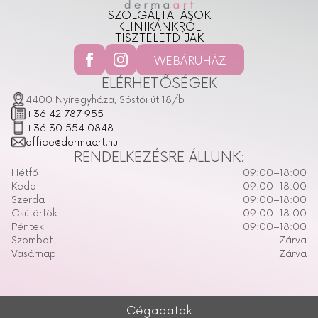
SZOLGÁLTATÁSOK
KLINIKÁNKRÓL
TISZTELETDÍJAK
WEBÁRUHÁZ
ELÉRHETŐSÉGEK
4400 Nyíregyháza, Sóstói út 18/b
+36 42 787 955
+36 30 554 0848
office@dermaart.hu
RENDELKEZÉSRE ÁLLUNK:
Hétfő
09:00–18:00
Kedd
09:00–18:00
Szerda
09:00–18:00
Csütörtök
09:00–18:00
Péntek
09:00–18:00
Szombat
Zárva
Vasárnap
Zárva
Cégadatok