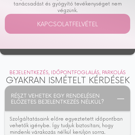
tanácsadást és gyógyító tevékenységet nem
végzünk.
KAPCSOLATFELVÉTEL
BEJELENTKEZÉS, IDŐPONTFOGLALÁS, PARKOLÁS
GYAKRAN ISMÉTELT KÉRDÉSEK
RÉSZT VEHETEK EGY RENDELÉSEN
ELŐZETES BEJELENTKEZÉS NÉLKÜL?
Szolgáltatásaink előre egyeztetett időpontban
vehetők igénybe. Így tudjuk biztosítani, hogy
mindenki várakozás nélkül kerüljön sorra.