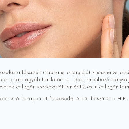
kezelés a fókuszált ultrahang energiáját kihasználva e
ár a test egyéb területein is. Több, különböző mélys
zövetek kollagén szerkezetét tömörítik, és új kollagén te
bbi 3–6 hónapon át feszesedik. A bőr felszínét a HIFU 