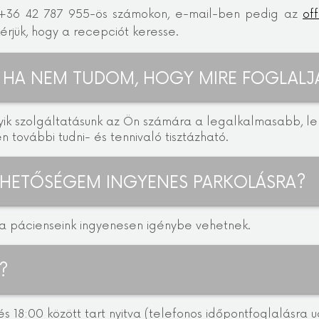
 +36 42 787 955-ös számokon, e-mail-ben pedig az
of
érjük, hogy a recepciót keresse.
T, HA NEM TUDOM, HOGY MIRE FOGLAL
ik szolgáltatásunk az Ön számára a legalkalmasabb, leh
 további tudni- és tennivaló tisztázható.
LEHETŐSÉGEM INGYENES PARKOLÁSRA?
it a pácienseink ingyenesen igénybe vehetnek.
?
s 18:00 között tart nyitva (telefonos időpontfoglalásr