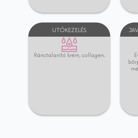
UTÓKEZELÉS
JA
Ránctalanító krém, collagen.
É
bőr
mé