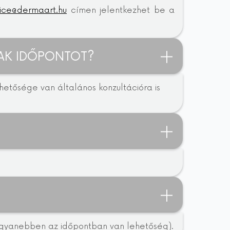
fice@dermaart.hu
címen jelentkezhet be a
JAK IDŐPONTOT?
etősége van általános konzultációra is
a ugyanebben az időpontban van lehetőség).