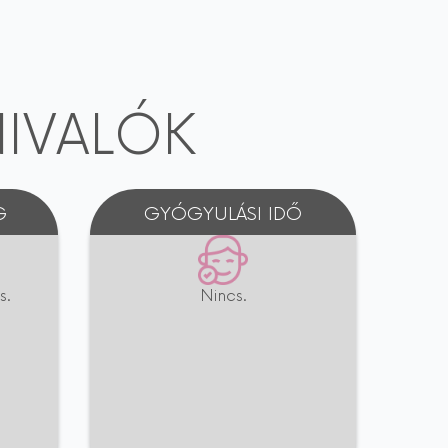
IVALÓK
G
GYÓGYULÁSI IDŐ
s.
Nincs.