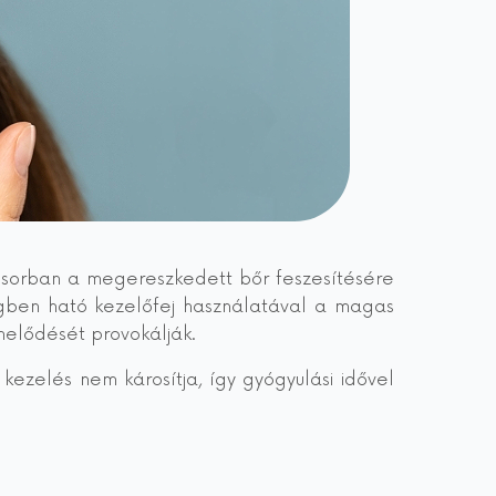
lsősorban a megereszkedett bőr feszesítésére
égben ható kezelőfej használatával a magas
rmelődését provokálják.
kezelés nem károsítja, így gyógyulási idővel