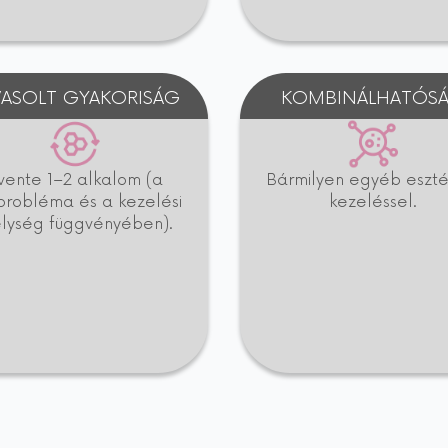
VASOLT GYAKORISÁG
KOMBINÁLHATÓS
vente 1–2 alkalom (a
Bármilyen egyéb esztét
probléma és a kezelési
kezeléssel.
lység függvényében).