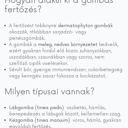
Hogyan alakul ki a gombás
fertőzés?
A fertőzést többnyire
dermatophyton gombák
okozzák, ritkábban sarjadzó- vagy
penészgombák.
A gombák a
meleg, nedves környezetet
kedvelik,
ezért gyakran fordul elő közös zuhanyzókban,
uszodákban, szaunákban vagy szoros, nem
szellőző cipők viselésekor.
Sérült bőr, gyenge immunrendszer, cukorbetegség
vagy keringési zavar fokozza a kockázatot.
Milyen típusai vannak?
Lábgomba (tinea pedis):
viszketés, hámlás,
berepedezés a lábujjak között, kellemetlen szag.
Kézgomba (tinea manuum):
vörös, hámló, gyakran
egyoldali fertőzés.