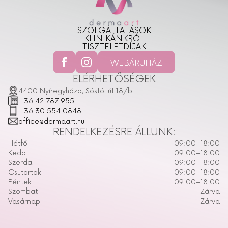
SZOLGÁLTATÁSOK
KLINIKÁNKRÓL
TISZTELETDÍJAK
WEBÁRUHÁZ
ELÉRHETŐSÉGEK
4400 Nyíregyháza, Sóstói út 18/b
+36 42 787 955
+36 30 554 0848
office@dermaart.hu
RENDELKEZÉSRE ÁLLUNK:
Hétfő
09:00–18:00
Kedd
09:00–18:00
Szerda
09:00–18:00
Csütörtök
09:00–18:00
Péntek
09:00–18:00
Szombat
Zárva
Vasárnap
Zárva