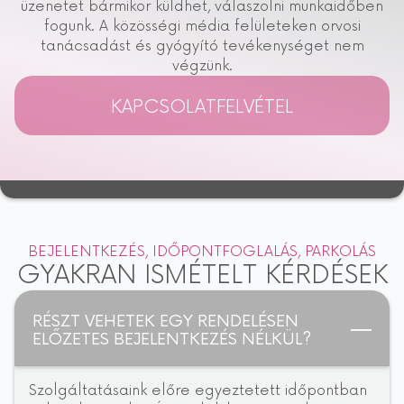
üzenetet bármikor küldhet, válaszolni munkaidőben
fogunk. A közösségi média felületeken orvosi
tanácsadást és gyógyító tevékenységet nem
végzünk.
KAPCSOLATFELVÉTEL
BEJELENTKEZÉS, IDŐPONTFOGLALÁS, PARKOLÁS
GYAKRAN ISMÉTELT KÉRDÉSEK
RÉSZT VEHETEK EGY RENDELÉSEN
ELŐZETES BEJELENTKEZÉS NÉLKÜL?
Szolgáltatásaink előre egyeztetett időpontban