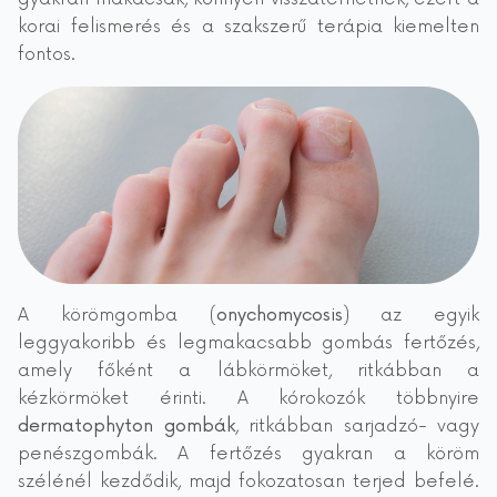
korai felismerés és a szakszerű terápia kiemelten
fontos.
A körömgomba (
onychomycosis
) az egyik
leggyakoribb és legmakacsabb gombás fertőzés,
amely főként a lábkörmöket, ritkábban a
kézkörmöket érinti. A kórokozók többnyire
dermatophyton gombák
, ritkábban sarjadzó- vagy
penészgombák. A fertőzés gyakran a köröm
szélénél kezdődik, majd fokozatosan terjed befelé.