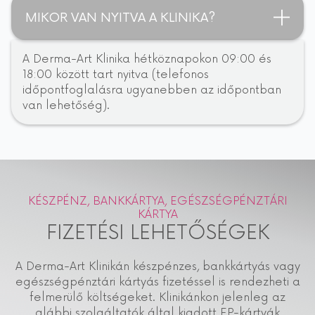
MIKOR VAN NYITVA A KLINIKA?
A Derma-Art Klinika hétköznapokon 09:00 és
18:00 között tart nyitva (telefonos
időpontfoglalásra ugyanebben az időpontban
van lehetőség).
KÉSZPÉNZ, BANKKÁRTYA, EGÉSZSÉGPÉNZTÁRI
KÁRTYA
FIZETÉSI LEHETŐSÉGEK
A Derma-Art Klinikán készpénzes, bankkártyás vagy
egészségpénztári kártyás fizetéssel is rendezheti a
felmerülő költségeket. Klinikánkon jelenleg az
alábbi szolgáltatók által kiadott EP-kártyák