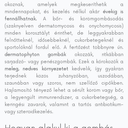
okoznak, amelyek megkeseríthetik a
mindennapokat, és kezelés nélkül akár
évekig is
fennállhatnak.
A bőr- és körömgombásodás
(szaknyelven
dermatomycosis
és
onychomycosis
)
minden korosztályt érinthet, de leggyakrabban
felnőtteknél, idősebbeknél, cukorbetegeknél és
sportolóknál fordul elő. A fertőzést többnyire ún.
dermatophyton gombák
okozzák, ritkábban
sarjadzó- vagy penészgombák. Ezek a kórokozók a
meleg, nedves környezetet
kedvelik, így gyakran
terjednek közös zuhanyzóban, uszodában,
szaunában vagy szoros, nem szellőző cipőkben.
Hajlamosító tényező lehet a sérült köröm vagy bőr,
a legyengült immunrendszer, a cukorbetegség, a
keringési zavarok, valamint a tartós antibiotikum-
vagy szteroidkezelés.