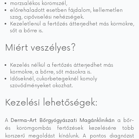
morzsalékos körömszél,
előrehaladott esetben fájdalom, kellemetlen
szag, cipőviselési nehézségek.
Kezeletlenül a fertőzés átterjedhet más körmökre,
sőt a bőrre is.
Miért veszélyes?
Kezelés nélkül a fertőzés átterjedhet más
körmökre, a bőrre, sőt másokra is.
Időseknél, cukorbetegeknél komoly
szövődményeket okozhat.
Kezelési lehetőségek:
A
Derma-Art Bőrgyógyászati Magánklinikán
a bőr-
és körömgombás fertőzések kezelésére több
korszerű megoldást kínálunk. A pontos diagnózist