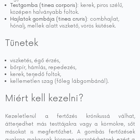
Testgomba (tinea corporis):
kerek, piros szélű,
középen halványabb foltok.
Hajlatok gombája (tinea cruris):
combhajlat,
hónalj, mellek alatt viszkető, vörös kiütések.
Tünetek
viszketés, égő érzés,
bőrpír, hámlás, repedezés,
kerek, terjedő foltok,
kellemetlen szag (főleg lábgombánál).
Miért kell kezelni?
Kezeletlenül a fertőzés krónikussá válhat,
átterjedhet más testtájakra vagy a körmökre, sőt
másokat is megfertőzhet. A gombás fertőzések
gyakran makacsak, könnyen visszatérhetnek, ezért a