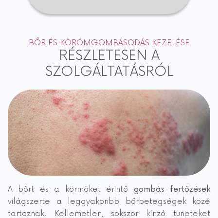
BŐR ÉS KÖRÖMGOMBÁSODÁS KEZELÉSE
RÉSZLETESEN A
SZOLGÁLTATÁSRÓL
A bőrt és a körmöket érintő
gombás fertőzések
világszerte a leggyakoribb bőrbetegségek közé
tartoznak. Kellemetlen, sokszor kínzó tüneteket