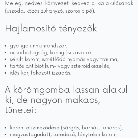
Meleg, nedves környezet kedvez a kialakulásának
(uszoda, közös zuhanyzó, szoros cipő).
Hajlamosító tényezők
gyenge immunrendszer,
cukorbetegség, keringési zavarok,
sérült köröm, ismétlődő nyomás vagy trauma,
tartós antibiotikum- vagy szteroidkezelés,
idős kor, fokozott izzadás.
A körömgomba lassan alakul
ki, de nagyon makacs,
tünetei:
köröm
elszíneződése
(sárgás, barnás, fehéres),
megvastagodott, töredező, fénytelen
köröm,